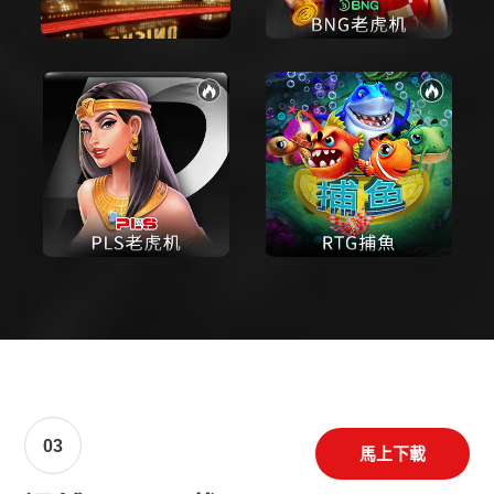
03
馬上下載