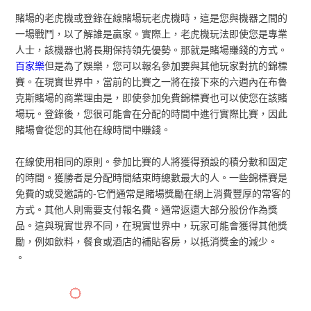
賭場的老虎機或登錄在線賭場玩老虎機時，這是您與機器之間的
一場戰鬥，以了解誰是贏家。實際上，老虎機玩法即使您是專業
人士，該機器也將長期保持領先優勢。那就是賭場賺錢的方式。
百家樂
但是為了娛樂，您可以報名參加要與其他玩家對抗的錦標
賽。在現實世界中，當前的比賽之一將在接下來的六週內在布魯
克斯賭場的商業理由是，即使參加免費錦標賽也可以使您在該賭
場玩。登錄後，您很可能會在分配的時間中進行實際比賽，因此
賭場會從您的其他在線時間中賺錢。
在線使用相同的原則。參加比賽的人將獲得預設的積分數和固定
的時間。獲勝者是分配時間結束時總數最大的人。一些錦標賽是
免費的或受邀請的-它們通常是賭場獎勵在網上消費豐厚的常客的
方式。其他人則需要支付報名費。通常返還大部分股份作為獎
品。這與現實世界不同，在現實世界中，玩家可能會獲得其他獎
勵，例如飲料，餐食或酒店的補貼客房，以抵消獎金的減少。
。