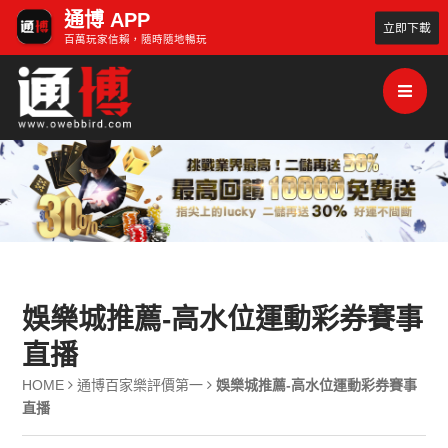
通博 APP
立即下載
百萬玩家信賴，隨時隨地暢玩
娛樂城推薦-高水位運動彩券賽事
直播
HOME
通博百家樂評價第一
娛樂城推薦-高水位運動彩券賽事
直播